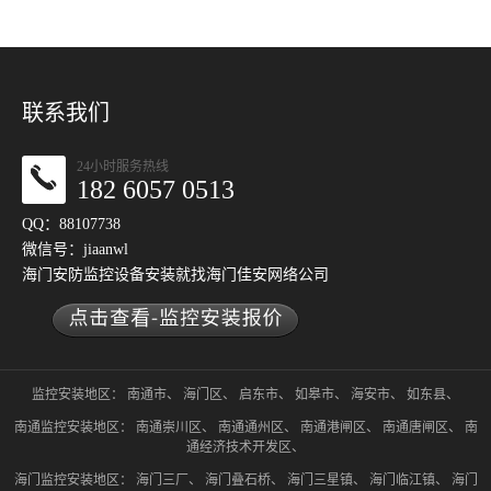
联系我们
24小时服务热线
182 6057 0513
QQ：88107738
微信号：jiaanwl
海门安防监控设备安装就找
海门佳安网络公司
监控安装地区：
南通市
、
海门区
、
启东市
、
如皋市
、
海安市
、
如东县
、
南通监控安装地区：
南通崇川区
、
南通通州区
、
南通港闸区
、
南通唐闸区
、
南
通经济技术开发区
、
海门监控安装地区：
海门三厂
、
海门叠石桥
、
海门三星镇
、
海门临江镇
、
海门